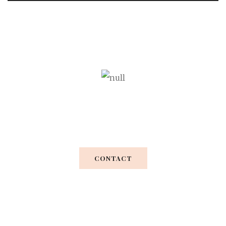
Your Perfect Wedding
CONTACT
Praesent vel metus nec turpis luctus