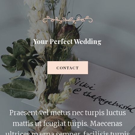
Your Perfect Wedding
CONTACT
Praesent vel metus nec turpis luctus
mattis ut feugiat turpis. Maecenas
ultrices magna semper, facilisis turpis