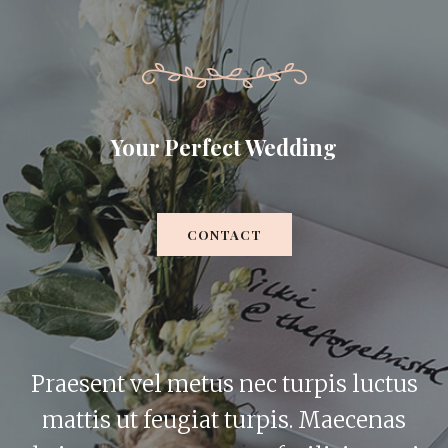
Your Perfect Wedding
CONTACT
Praesent vel metus nec turpis luctus
mattis ut feugiat turpis. Maecenas