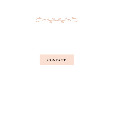
Your Perfect Wedding
CONTACT
Praesent vel metus nec turpis luctus
mattis ut feugiat turpis. Maecenas
ultrices magna semper, facilisis turpis