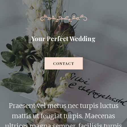
Your Perfect Wedding
CONTACT
Praesent vel metus nec turpis luctus
mattis ut feugiat turpis. Maecenas
ultrices magna semper, facilisis turpis