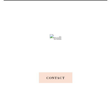
Your Perfect Wedding
CONTACT
Praesent vel metus nec turpis luctus