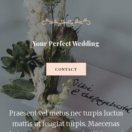
Your Perfect Wedding
CONTACT
Praesent vel metus nec turpis luctus
mattis ut feugiat turpis. Maecenas