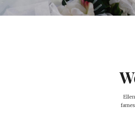
W
Elle
fames 