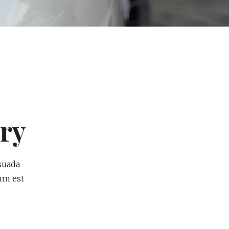
ry
suada
tum est