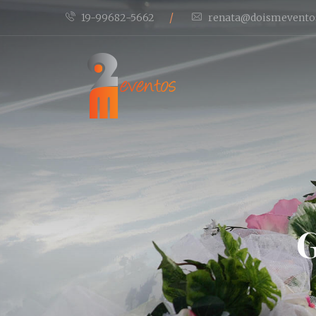
/
19-99682-5662
renata@doismevento