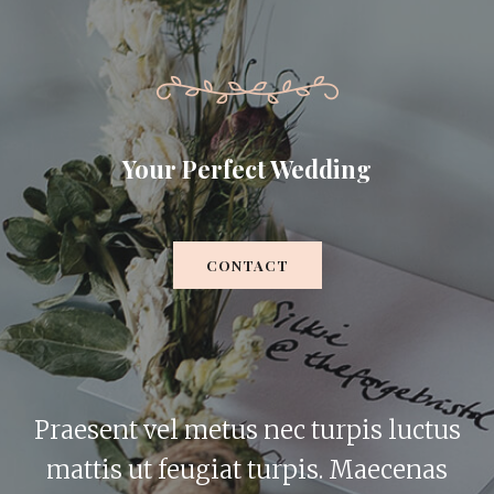
Your Perfect Wedding
CONTACT
Praesent vel metus nec turpis luctus
mattis ut feugiat turpis. Maecenas