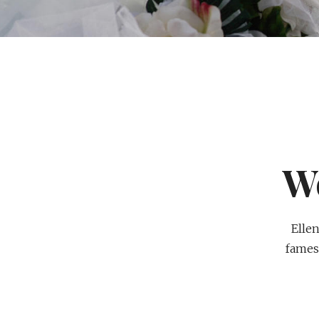
W
Elle
fames 