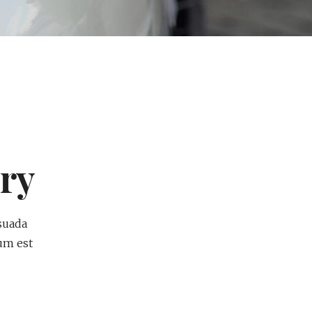
ry
suada
tum est