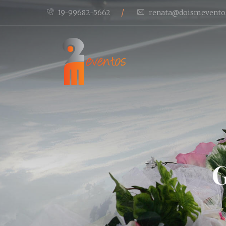
/
19-99682-5662
renata@doismevento