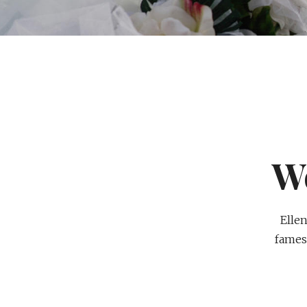
W
Elle
fames 