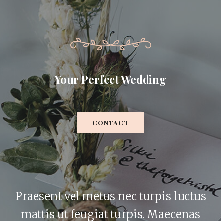
Your Perfect Wedding
CONTACT
Praesent vel metus nec turpis luctus
mattis ut feugiat turpis. Maecenas