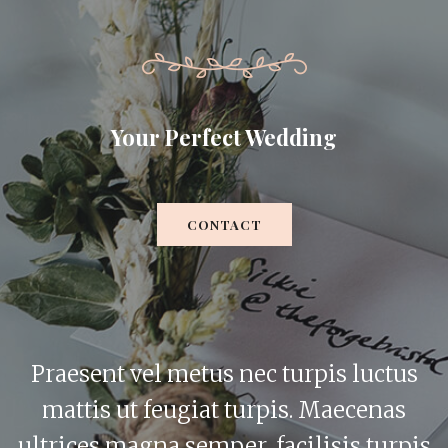
Your Perfect Wedding
CONTACT
Praesent vel metus nec turpis luctus
mattis ut feugiat turpis. Maecenas
ultrices magna semper, facilisis turpis