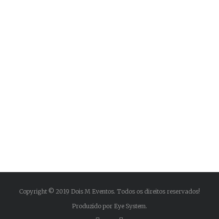
Praesent vel metus nec turpis luctus
mattis ut feugiat turpis. Maecenas
ultrices magna semper, facilisis turpis
nec, luctus massa. Aenean tristique,
arcu et consectetur malesuada.
Copyright © 2019 Dois M Eventos. Todos os direitos reservados!
Produzido por Eye System.