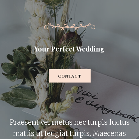
Your Perfect Wedding
CONTACT
Praesent vel metus nec turpis luctus
mattis ut feugiat turpis. Maecenas