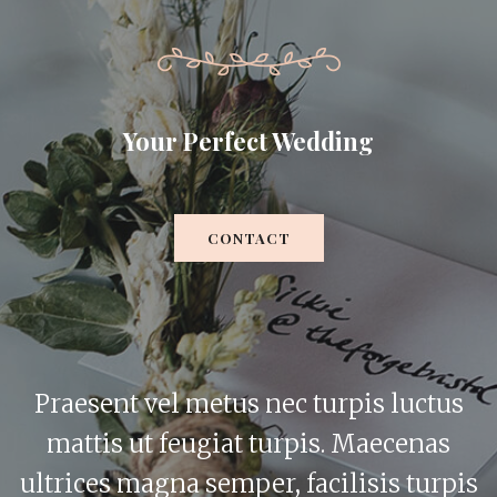
Your Perfect Wedding
CONTACT
Praesent vel metus nec turpis luctus
mattis ut feugiat turpis. Maecenas
ultrices magna semper, facilisis turpis