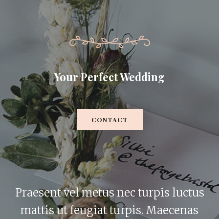
Your Perfect Wedding
CONTACT
Praesent vel metus nec turpis luctus
mattis ut feugiat turpis. Maecenas