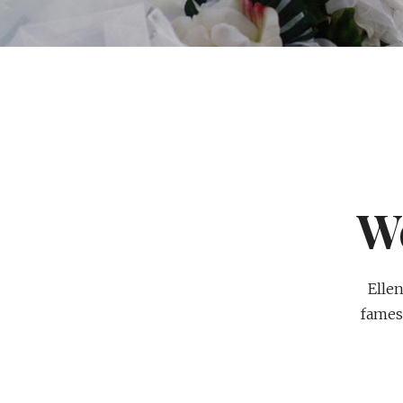
W
Elle
fames 