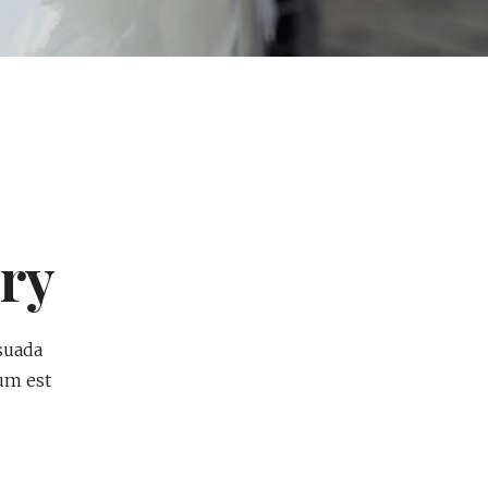
ry
suada
tum est