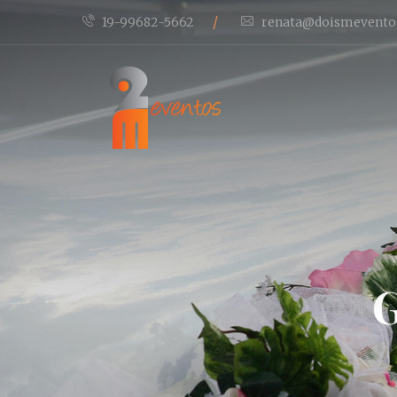
/
19-99682-5662
renata@doismevento