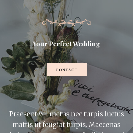
Your Perfect Wedding
CONTACT
Praesent vel metus nec turpis luctus
mattis ut feugiat turpis. Maecenas