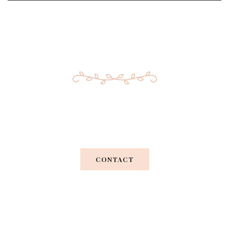
Your Perfect Wedding
CONTACT
Praesent vel metus nec turpis luctus