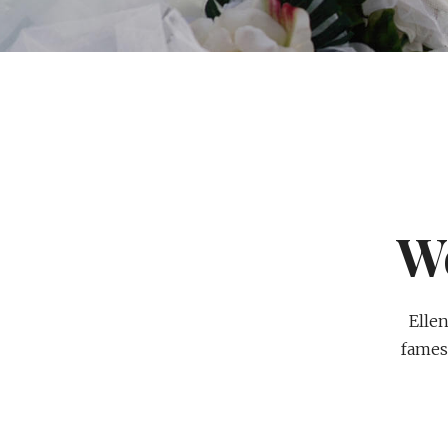
W
Elle
fames 