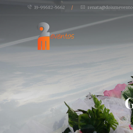
/
19-99682-5662
renata@doismevento