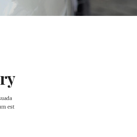
ry
suada
tum est