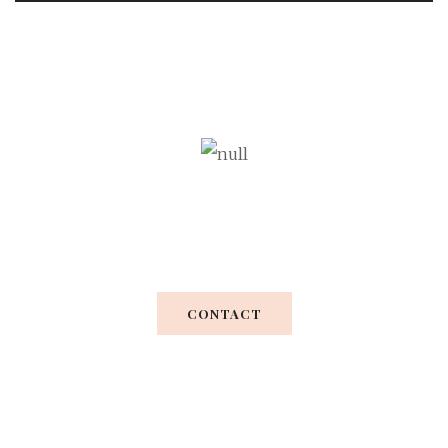
Your Perfect Wedding
CONTACT
Praesent vel metus nec turpis luctus