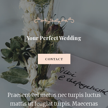
Your Perfect Wedding
CONTACT
Praesent vel metus nec turpis luctus
mattis ut feugiat turpis. Maecenas