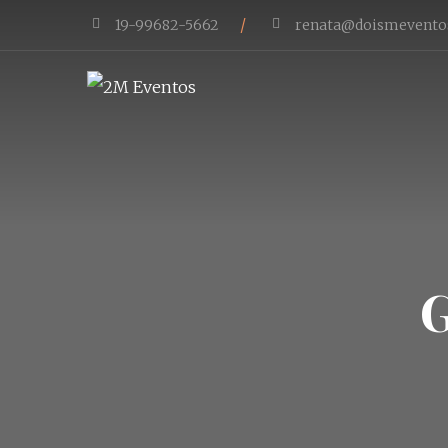
/
19-99682-5662
renata@doismevento