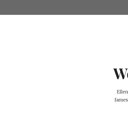
W
Elle
fames 