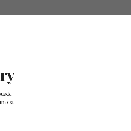
ry
suada
tum est