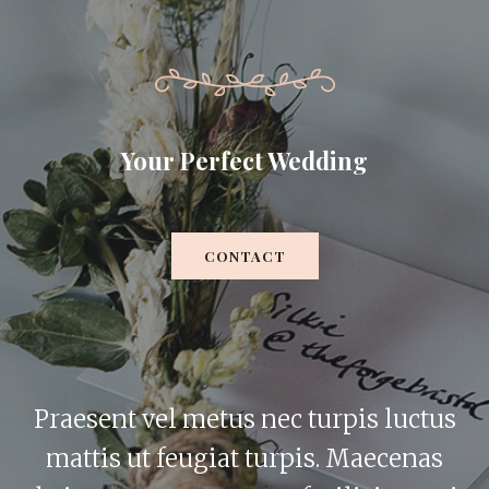
Your Perfect Wedding
CONTACT
Praesent vel metus nec turpis luctus
mattis ut feugiat turpis. Maecenas