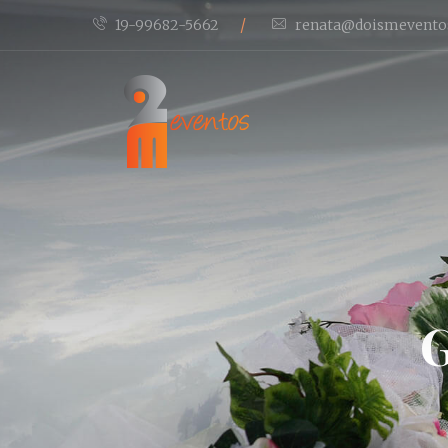
/
19-99682-5662
renata@doismevento