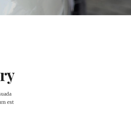
ry
suada
tum est