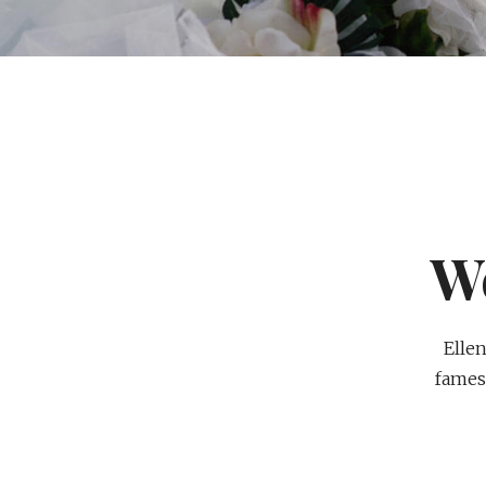
W
Elle
fames 