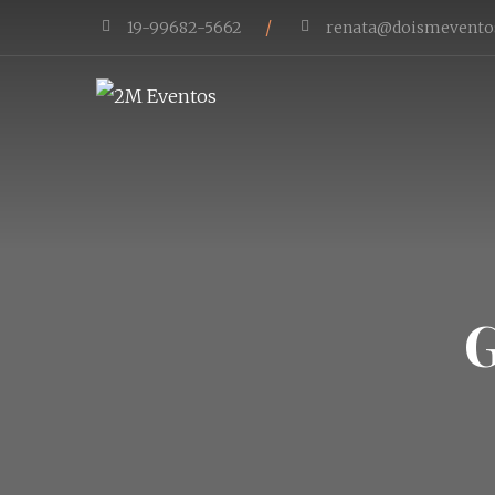
/
19-99682-5662
renata@doismevento