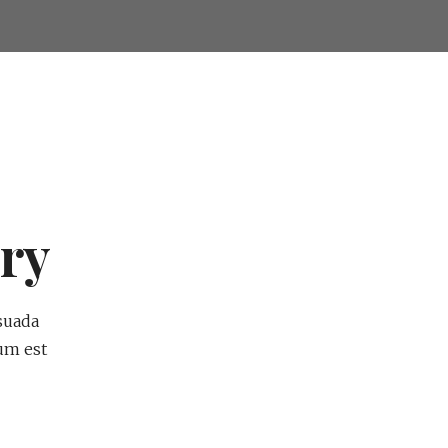
ry
suada
tum est