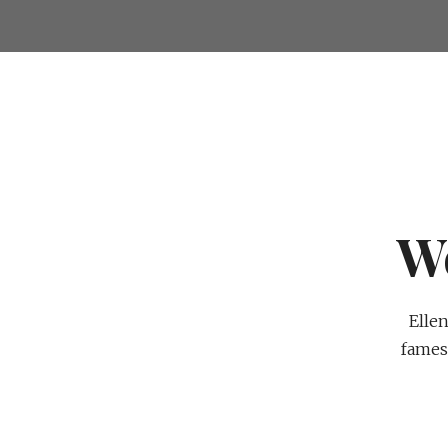
W
Elle
fames 