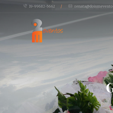
/
19-99682-5662
renata@doismevento