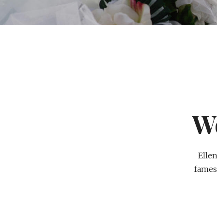
W
Elle
fames 